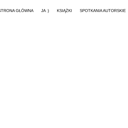
STRONA GŁÓWNA
JA :)
KSIĄŻKI
SPOTKANIA AUTORSKIE
O MNIE
AUDIOBOOKI
MEDIA
KSIĄŻKI - KRYMINAŁ
PRASA
KSIĄŻKI - FANTASY
BAJKI
KOLEJNOŚĆ CZYTANIA
EBOOKI
ZERKNIJ RÓWNIEŻ TUTAJ!