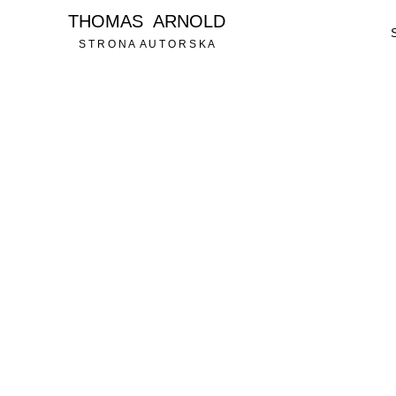
THOMAS ARNOLD
S T R O N A A U T O R S K A